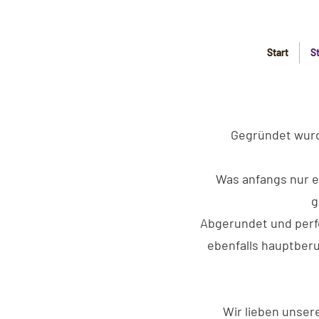
Start
S
Gegründet wurd
Was anfangs nur e
g
Abgerundet und perfe
ebenfalls hauptberuf
Wir lieben unser